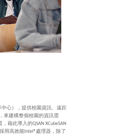
算中心），提供校園資訊、遠距
，來建構整個校園的資訊需
質，藉此導入的
QSAN XCubeSAN
採用高效能
Intel®
處理器，除了