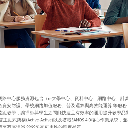
網路中心服務資源包含（
e-
大學中心、資料中心、網路中心、計
合資安防護、學校網路加值服務、普及運算與高效能運算
等服務
遠距教學，讓導師與學生之間能快速且有效率的運用提升教學品
雙主動式架構
(Active-Active)
以及搭載
SANOS 4.0
核心作業系統，並
時享有高達
99.9999
％高可用性的穩定品質。