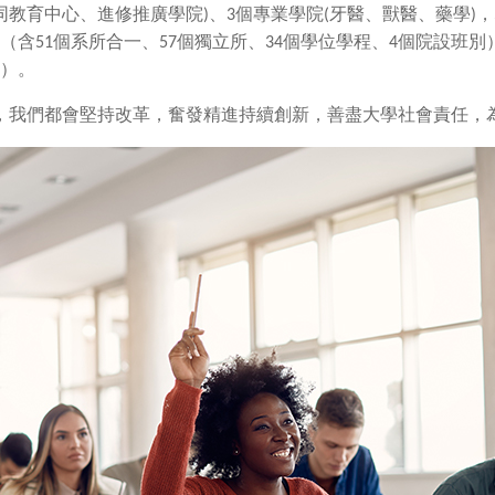
同教育中心、進修推廣學院
)
、
3
個專業學院
(
牙醫、獸醫、藥學
)
，
（含
51
個系所合一、
57
個獨立所、
34
個學位學程、
4
個院設班別
）。
，我們都會堅持改革，奮發精進持續創新，善盡大學社會責任，