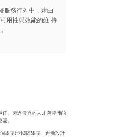
系統服務行列中，藉由
高可用性與效能的維 持
因。
重任。透過優秀的人才與豐沛的
校園。
個學院
(
含國際學院、創新設計