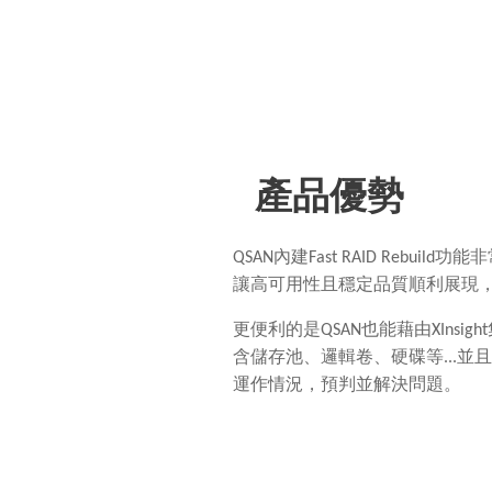
產品優勢
QSAN
內建
Fast RAID Rebuild
功能非
讓高可用性且穩定品質順利展現
更便利的是
QSAN
也能藉由
XInsight
含儲存池、邏輯卷、硬碟等
...
並且
運作情況，預判並解決問題。