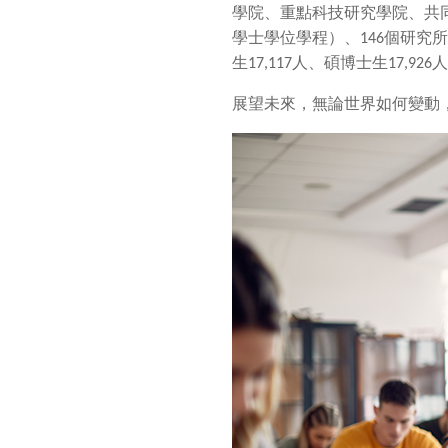
學院、重點科技研究學院、共
學士學位學程）、
146
個研究所
生
17,117
人、碩博士生
17,926
人
展望未來，無論世界如何變動