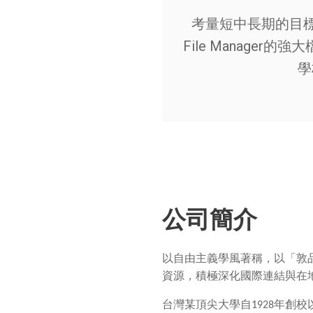
考量短中長期的目標
File Manag
學
公司簡介
以自由主義學風著稱，以「敦
資源，積極深化國際連結與在
台灣某頂尖大學自
1928
年創校