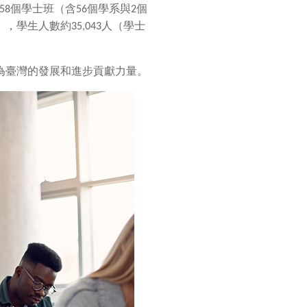
58
個學士班（含
56
個學系與
2
個
），學生人數約
35,043
人（學士
為臺灣的發展和進步貢獻力量。