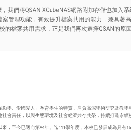
，我們將QSAN XCubeNAS網路附加存儲也加入
er的強大檔案管理功能，有效提升檔案共用的能力，兼具著
校的檔案共用需求，正是我們再次選擇QSAN的原
品勵學、愛國愛人」孕育學生的特質，肩負高深學術研究及教學
地社會責任，以與生態環境及社會經濟共存共榮，持續打造永續
以來，至今已邁向第
94
年。迄
111
學年度，本校已發展成為具有
16